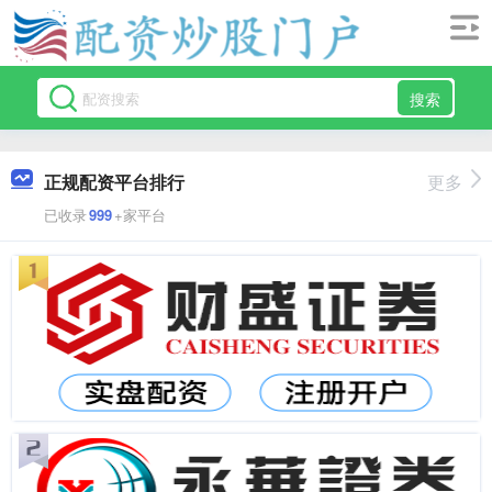
搜索
正规配资平台排行
更多
已收录
999
+家平台