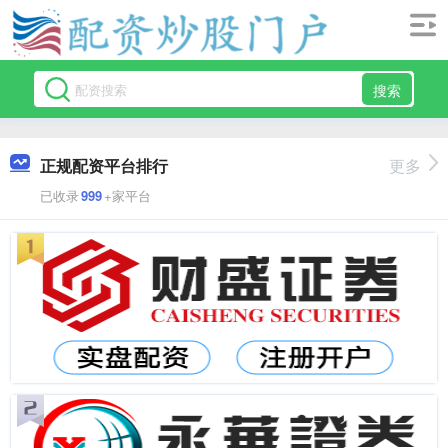
搜索
正规配资平台排行
更多
已收录
999
+家平台