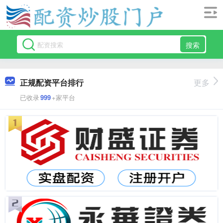
搜索
正规配资平台排行
更多
已收录
999
+家平台