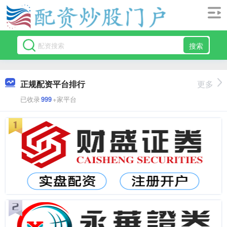
搜索
正规配资平台排行
更多
已收录
999
+家平台