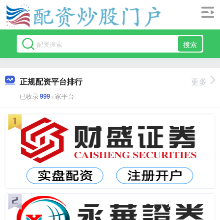
搜索
正规配资平台排行
更多
已收录
999
+家平台