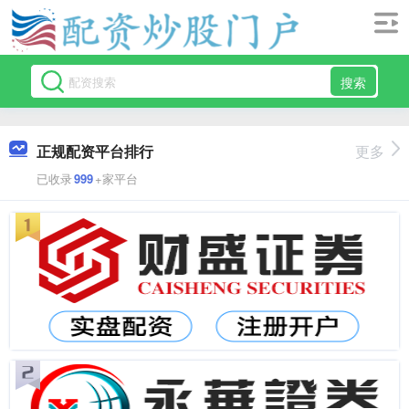
搜索
正规配资平台排行
更多
已收录
999
+家平台