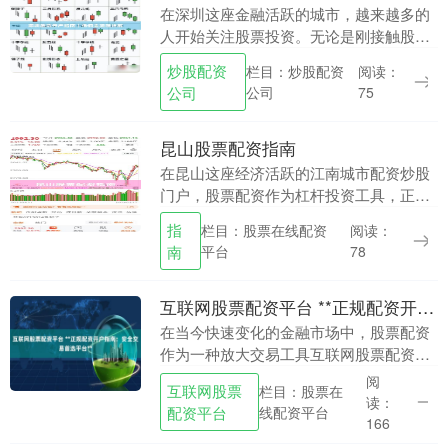
在深圳这座金融活跃的城市，越来越多的
人开始关注股票投资。无论是刚接触股市
的新手，还是希望降低交易成本的老股
炒股配资
栏目：炒股配资
阅读：
民，掌握正确的开户流程和低佣金获取方
公司
公司
75
法都至关重要。本文....
昆山股票配资指南
在昆山这座经济活跃的江南城市配资炒股
门户，股票配资作为杠杆投资工具，正吸
引着越来越多投资者的关注。本文将为您
指
栏目：股票在线配资
阅读：
系统梳理昆山股票配资的核心要点，帮助
南
平台
78
您在合法合规前提....
互联网股票配资平台 **正规配资开户指南：安全交易首选平台**
在当今快速变化的金融市场中，股票配资
作为一种放大交易工具互联网股票配资平
台，吸引了众多投资者的目光。然而，市
阅
互联网股票
栏目：股票在
场繁荣的背后也伴随着风险，选择**正
读：
配资平台
线配资平台
规、安全的配资平....
166