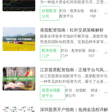
为一种放大资金杠杆的投资方式，正受到
越来越多投资者的关注。然而，面对市场
炒股配资
栏目：股票在线
阅读：
上良莠不齐的配资平台，如何选择正规渠
公司
配资平台
192
道、安全完成开户....
港股配资指南：杠杆交易策略解析
随着全球资本市场的不断开放，港股市场
凭借其国际化程度高、交易品种丰富等特
点，吸引了大量投资者的关注。对于希望
配资炒股
栏目：配资炒股
阅读：
在港股市场放大收益的投资者而言，港股
门户
门户
107
配资作为一种杠杆....
江苏股票配资指南：正规平台与风险提示
在江苏股票在线配资平台，股票配资作为
一种常见的杠杆投资方式，吸引了众多投
资者的关注。然而，随着市场的发展，配
股票在线配
栏目：炒股配
阅读：
资平台鱼龙混杂，如何选择正规平台、规
资平台
资公司
81
避潜在风险成为投....
深圳股票开户指南｜低佣金流程详解