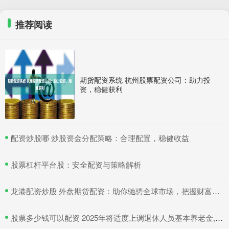
推荐阅读
期货配资系统 杭州股票配资公司：助力投
资，稳健获利
​配资炒股哪 炒股资金分配策略：合理配置，稳健收益
​股票杠杆平台股：安全配资与策略解析
​龙港配资炒股 外盘期货配资：助你驰骋全球市场，把握财富机遇
​股票多少钱可以配资 2025年将适度上调退休人员基本养老金, 4类人将会受益!