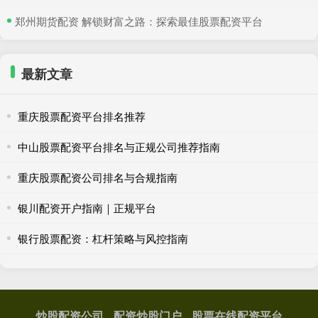
​郑州期货配资 解锁财富之路：探索最佳股票配资平台
最新文章
重庆股票配资平台排名推荐
中山股票配资平台排名与正规公司推荐指南
重庆股票配资公司排名与合规指南
银川配资开户指南｜正规平台
银行股票配资：杠杆策略与风控指南
炒股配资公司
配资炒股门户
股票在线配资平台