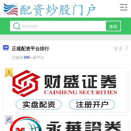
搜索
正规配资平台排行
更多
已收录
999
+家平台