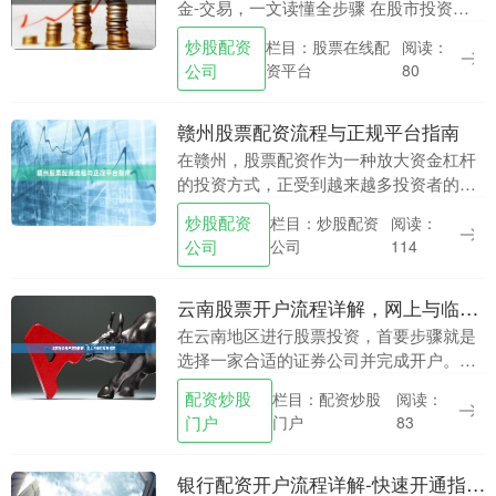
金-交易，一文读懂全步骤 在股市投资
中，股票配资是一种常见的杠杆工具，能
炒股配资
栏目：股票在线配
阅读：
够帮助投资者放大资金、提高收益。然
公司
资平台
80
而，对于初....
赣州股票配资流程与正规平台指南
在赣州，股票配资作为一种放大资金杠杆
的投资方式，正受到越来越多投资者的关
注。然而炒股配资公司，面对市场上众多
炒股配资
栏目：炒股配资
阅读：
的配资渠道，如何选择正规平台并掌握正
公司
公司
114
确的操作流程，成....
云南股票开户流程详解，网上与临柜办理指南
在云南地区进行股票投资，首要步骤就是
选择一家合适的证券公司并完成开户。随
着金融科技的发展，如今投资者既可以选
配资炒股
栏目：配资炒股
阅读：
择传统的临柜办理配资炒股门户，也能通
门户
门户
83
过便捷的网上渠道....
银行配资开户流程详解-快速开通指南与条件要求