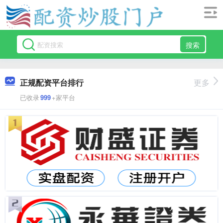
搜索
正规配资平台排行
更多
已收录
999
+家平台