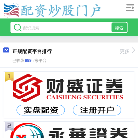
搜索
正规配资平台排行
更多
已收录
999
+家平台