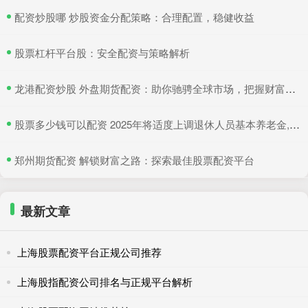
​配资炒股哪 炒股资金分配策略：合理配置，稳健收益
​股票杠杆平台股：安全配资与策略解析
​龙港配资炒股 外盘期货配资：助你驰骋全球市场，把握财富机遇
​股票多少钱可以配资 2025年将适度上调退休人员基本养老金, 4类人将会受益!
​郑州期货配资 解锁财富之路：探索最佳股票配资平台
最新文章
上海股票配资平台正规公司推荐
上海股指配资公司排名与正规平台解析