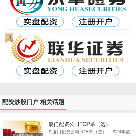
配资炒股门户 相关话题
厦门配资公司TOP单（选）
# 厦门配资公司TOP单（选）：2024年值