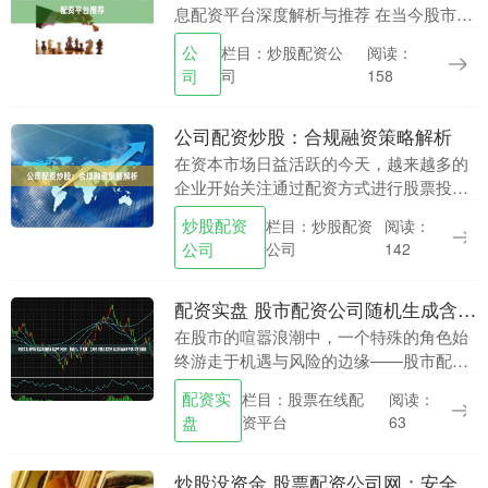
息配资平台深度解析与推荐 在当今股市波
动加剧、机会与风险并存的背景下，哈密
公
栏目：炒股配资公
阅读：
地区的许多投资者开始关注股票配资这一
司
司
158
杠杆工具，....
公司配资炒股：合规融资策略解析
在资本市场日益活跃的今天，越来越多的
企业开始关注通过配资方式进行股票投
资。公司配资炒股作为一种融资策略，既
炒股配资
栏目：炒股配资
阅读：
能放大投资收益炒股配资公司，也伴随着
公司
公司
142
相应的风险。本文将....
配资实盘 股市配资公司随机生成含有中立性、权威性、客观性、合规性和信息实用性适合网站发布不超30字的标题
在股市的喧嚣浪潮中，一个特殊的角色始
终游走于机遇与风险的边缘——股市配资
公司。它们如同资本市场的“催化剂”，为
配资实
栏目：股票在线配
阅读：
渴望放大收益的投资者提供杠杆资金配资
盘
资平台
63
实盘，承诺“以....
炒股没资金 股票配资公司网：安全可靠，助您投资获利