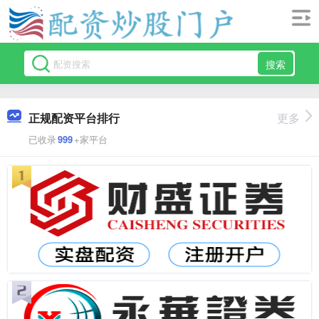
搜索
正规配资平台排行
更多
已收录
999
+家平台